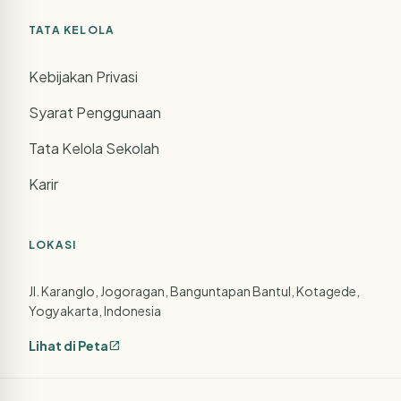
TATA KELOLA
Kebijakan Privasi
Syarat Penggunaan
Tata Kelola Sekolah
Karir
LOKASI
Jl. Karanglo, Jogoragan, Banguntapan Bantul, Kotagede,
Yogyakarta, Indonesia
Lihat di Peta
open_in_new