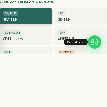
JARINGAN LHI ISLAMIC SCHOOL
TK/PAUD
SD
TPAIT LHI
SDIT LHI
SD INKLUSI
SMP
SD LHI Juara
SMPIT LHI
Pendaftaran
SMA
SUPPORT
SMA LHI
Rumah Quran LHI
SUPPORT
Pioneer Language Center