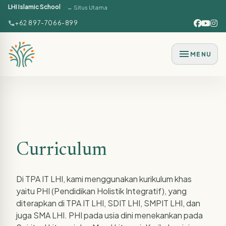
LHI Islamic School
← Situs Utama
Lewati ke konten utama
call
+62 897-7066-899
menu
MENU
Curriculum
Di TPA IT LHI, kami menggunakan kurikulum khas
yaitu PHI (Pendidikan Holistik Integratif), yang
diterapkan di TPA IT LHI, SDIT LHI, SMPIT LHI, dan
juga SMA LHI. PHI pada usia dini menekankan pada