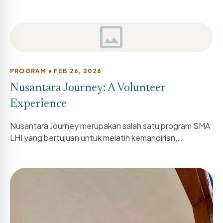
ruang belajar kehidupan, tempat siswa mengenal...
image
PROGRAM • FEB 26, 2026
Nusantara Journey: A Volunteer
Experience
Nusantara Journey merupakan salah satu program SMA
LHI yang bertujuan untuk melatih kemandirian,
kepemimpinan, serta kepedulian sosial siswa. Melalui
program...