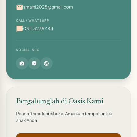
mail
smalhi2025@gmail.com
CALL / WHATSAPP
chat_bubble
0811 3235 444
SOCIAL INFO
photo_camera
play_circle
public
Bergabunglah di Oasis Kami
Pendaftaran kini dibuka. Amankan tempat untuk
anak Anda.