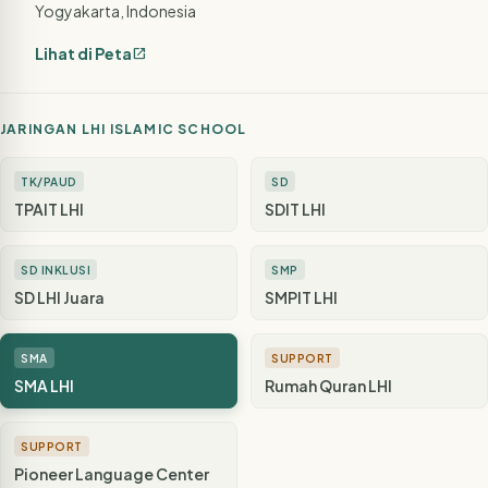
Yogyakarta, Indonesia
Lihat di Peta
open_in_new
JARINGAN LHI ISLAMIC SCHOOL
TK/PAUD
SD
TPAIT LHI
SDIT LHI
SD INKLUSI
SMP
SD LHI Juara
SMPIT LHI
SMA
SUPPORT
SMA LHI
Rumah Quran LHI
SUPPORT
Pioneer Language Center