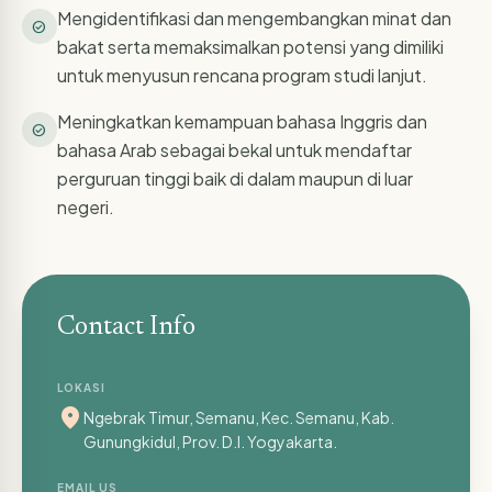
Mengidentifikasi dan mengembangkan minat dan
check_circle
bakat serta memaksimalkan potensi yang dimiliki
untuk menyusun rencana program studi lanjut.
Meningkatkan kemampuan bahasa Inggris dan
check_circle
bahasa Arab sebagai bekal untuk mendaftar
perguruan tinggi baik di dalam maupun di luar
negeri.
Contact Info
LOKASI
location_on
Ngebrak Timur, Semanu, Kec. Semanu, Kab.
Gunungkidul, Prov. D.I. Yogyakarta.
EMAIL US