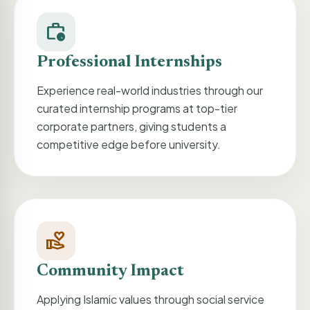
work_history
Professional Internships
Experience real-world industries through our
curated internship programs at top-tier
corporate partners, giving students a
competitive edge before university.
volunteer_activism
Community Impact
Applying Islamic values through social service