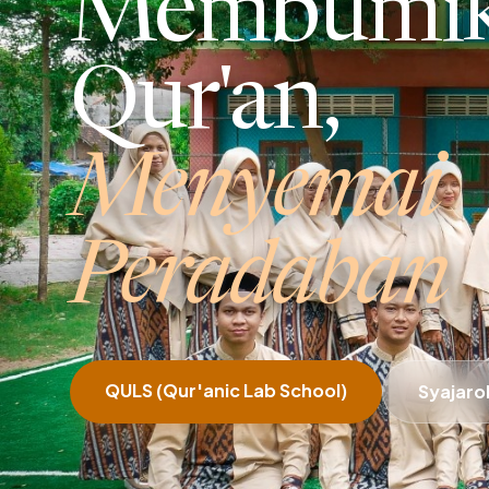
Membumika
Qur'an,
Menyemai
Peradaban
QULS (Qur'anic Lab School)
Syajar