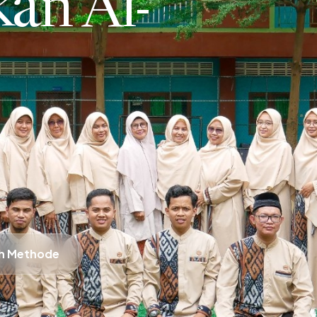
n Al-
oh Methode