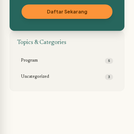
Daftar Sekarang
Topics & Categories
Program
5
Uncategorized
3