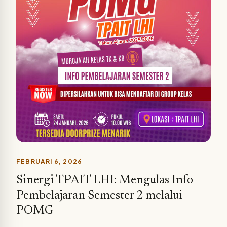
FEBRUARI 6, 2026
Sinergi TPAIT LHI: Mengulas Info
Pembelajaran Semester 2 melalui
POMG