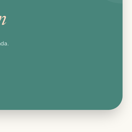
n
nda.