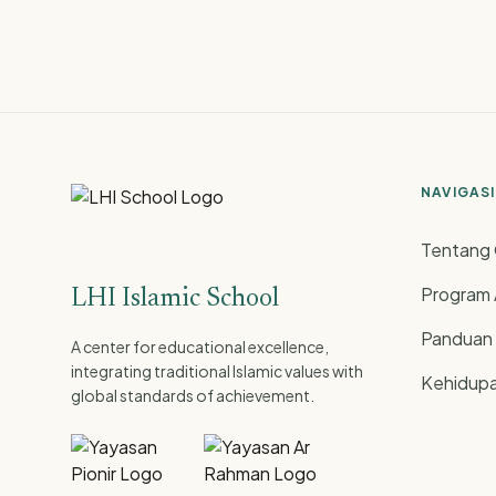
NAVIGASI
Tentang 
Program
LHI Islamic School
Panduan
A center for educational excellence,
integrating traditional Islamic values with
Kehidupa
global standards of achievement.