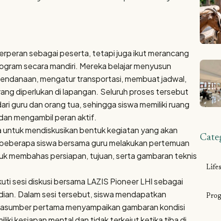
erperan sebagai peserta, tetapi juga ikut merancang
gram secara mandiri. Mereka belajar menyusun
endanaan, mengatur transportasi, membuat jadwal,
ang diperlukan di lapangan. Seluruh proses tersebut
i guru dan orang tua, sehingga siswa memiliki ruang
dan mengambil peran aktif.
a untuk mendiskusikan bentuk kegiatan yang akan
Cate
tu, beberapa siswa bersama guru melakukan pertemuan
tuk membahas persiapan, tujuan, serta gambaran teknis
Lifes
uti sesi diskusi bersama LAZIS Pioneer LHI sebagai
bdian. Dalam sesi tersebut, siswa mendapatkan
Pro
rasumber pertama menyampaikan gambaran kondisi
ki kesiapan mental dan tidak terkejut ketika tiba di