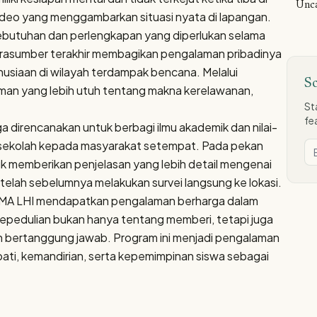
Unca
video yang menggambarkan situasi nyata di lapangan.
butuhan dan perlengkapan yang diperlukan selama
narasumber terakhir membagikan pengalaman pribadinya
siaan di wilayah terdampak bencana. Melalui
S
an yang lebih utuh tentang makna kerelawanan,
St
fe
ga direncanakan untuk berbagi ilmu akademik dan nilai-
 di sekolah kepada masyarakat setempat. Pada pekan
tuk memberikan penjelasan yang lebih detail mengenai
setelah sebelumnya melakukan survei langsung ke lokasi.
 SMA LHI mendapatkan pengalaman berharga dalam
pedulian bukan hanya tentang memberi, tetapi juga
n bertanggung jawab. Program ini menjadi pengalaman
ati, kemandirian, serta kepemimpinan siswa sebagai