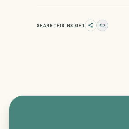
share
link
SHARE THIS INSIGHT