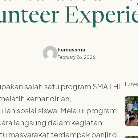
unteer Experi
humassma
February 26, 2026
upakan salah satu program SMA LHI
Late
melatih kemandirian,
ian sosial siswa. Melalui program
secara langsung dalam kegiatan
u masyarakat terdampak banjir di