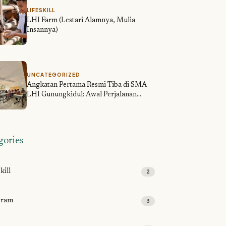
LIFESKILL
LHI Farm (Lestari Alamnya, Mulia
Insannya)
UNCATEGORIZED
Angkatan Pertama Resmi Tiba di SMA
LHI Gunungkidul: Awal Perjalanan
Mendidik Generasi Tangguh
gories
kill
2
gram
3