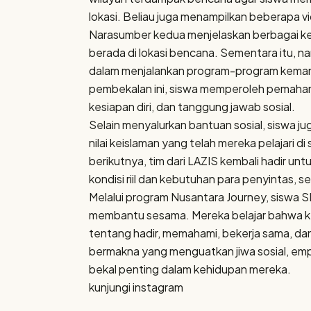
lokasi. Beliau juga menampilkan beberapa 
Narasumber kedua menjelaskan berbagai ke
berada di lokasi bencana. Sementara itu, 
dalam menjalankan program-program kemanu
pembekalan ini, siswa memperoleh pemaham
kesiapan diri, dan tanggung jawab sosial.
Selain menyalurkan bantuan sosial, siswa ju
nilai keislaman yang telah mereka pelajari
berikutnya, tim dari LAZIS kembali hadir un
kondisi riil dan kebutuhan para penyintas, 
Melalui program Nusantara Journey, siswa
membantu sesama. Mereka belajar bahwa ke
tentang hadir, memahami, bekerja sama, da
bermakna yang menguatkan jiwa sosial, emp
bekal penting dalam kehidupan mereka.
kunjungi instagram