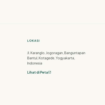
LOKASI
Jl. Karanglo, Jogoragan, Banguntapan
Bantul, Kotagede, Yogyakarta,
Indonesia
Lihat di Peta
open_in_new