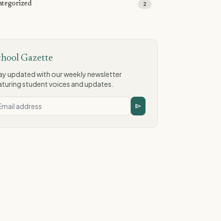
tegorized
2
chool Gazette
ay updated with our weekly newsletter
aturing student voices and updates.
send