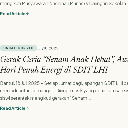
mengikuti Musyawarah Nasional (Munas) VI Jaringan Sekolah.
Read Article
arrow_forward
July 18, 2025
UNCATEGORIZED
Gerak Ceria “Senam Anak Hebat”, Aw
Hari Penuh Energi di SDIT LHI
Bantul, 18 Juli 2025 – Setiap Jumat pagi, lapangan SDIT LHI 
menjadi lautan semangat. Diiringi musik yang ceria, ratusan s
siswi serentak mengikuti gerakan “Senam...
Read Article
arrow_forward