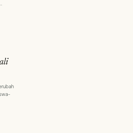
..
ali
berubah
iswa-