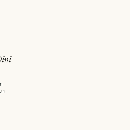
ini
an
’an