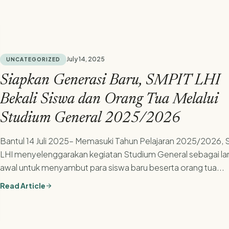
July 14, 2025
UNCATEGORIZED
Siapkan Generasi Baru, SMPIT LHI
Bekali Siswa dan Orang Tua Melalui
Studium General 2025/2026
Bantul 14 Juli 2025– Memasuki Tahun Pelajaran 2025/2026,
LHI menyelenggarakan kegiatan Studium General sebagai l
awal untuk menyambut para siswa baru beserta orang tua...
Read Article
arrow_forward