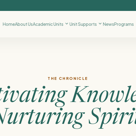
Home
About Us
Academic Units
Unit Supports
News
Programs
THE CHRONICLE
tivating Knowle
urturing Spiri