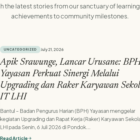
h the latest stories from our sanctuary of learn
achievements to community milestones.
July 21, 2026
UNCATEGORIZED
Apik Srawunge, Lancar Urusane: BP
Yayasan Perkuat Sinergi Melalui
Upgrading dan Raker Karyawan Seko
IT LHI
Bantul – Badan Pengurus Harian (BPH) Yayasan menggelar
kegiatan Upgrading dan Rapat Kerja (Raker) Karyawan Sekola
LHI pada Senin, 6 Juli 2026 di Pondok...
Read Article
arrow_forward