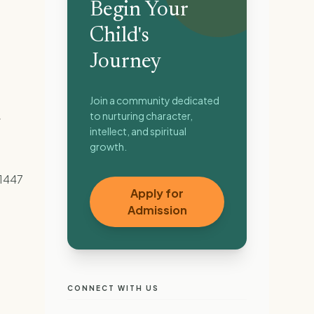
Begin Your
Child's
Journey
Join a community dedicated
to nurturing character,
intellect, and spiritual
growth.
 1447
Apply for
Admission
CONNECT WITH US