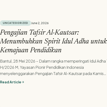
June 2, 2026
UNCATEGORIZED
Pengajian Tafsir Al-Kautsar:
Menumbuhkan Spirit Idul Adha untuk
Kemajuan Pendidikan
Bantul, 28 Mei 2026 – Dalam rangka memperingati Idul Adha
H/2026 M, Yayasan Pionir Pendidikan Indonesia
menyelenggarakan Pengajian Tafsir Al-Kautsar pada Kamis
(28/5/2026) di...
Read Article
arrow_forward