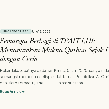
June 12, 2025
UNCATEGORIZED
Semangat Berbagi di TPAIT LHI:
Menanamkan Makna Qurban Sejak D
dengan Ceria
Pekan lalu, tepatnya pada hari Kamis, 5 Juni 2025, senyum d
semangat memenuhi setiap sudut Taman Pendidikan Al-Qur
dan Islam Terpadu (TPAIT) LHI. Dalam suasana...
Read Article
arrow_forward