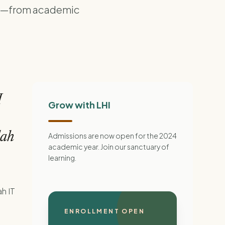
ing—from academic
H
Grow with LHI
lah
Admissions are now open for the 2024
academic year. Join our sanctuary of
learning.
h IT
ENROLLMENT OPEN