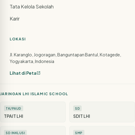
Tata Kelola Sekolah
Karir
LOKASI
Jl. Karanglo, Jogoragan, Banguntapan Bantul, Kotagede,
Yogyakarta, Indonesia
Lihat di Peta
open_in_new
JARINGAN LHI ISLAMIC SCHOOL
TK/PAUD
SD
TPAIT LHI
SDIT LHI
SD INKLUSI
SMP