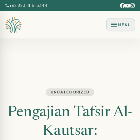
Lewati ke konten utama
call
+62 823-1115-3344
menu
MENU
UNCATEGORIZED
Pengajian Tafsir Al-
Kautsar: