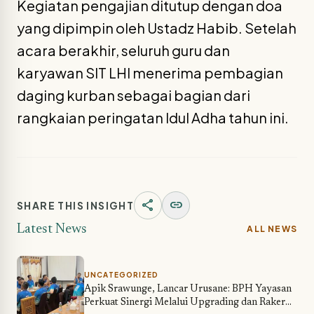
Kegiatan pengajian ditutup dengan doa
yang dipimpin oleh Ustadz Habib. Setelah
acara berakhir, seluruh guru dan
karyawan SIT LHI menerima pembagian
daging kurban sebagai bagian dari
rangkaian peringatan Idul Adha tahun ini.
share
link
SHARE THIS INSIGHT
Latest News
ALL NEWS
UNCATEGORIZED
Apik Srawunge, Lancar Urusane: BPH Yayasan
Perkuat Sinergi Melalui Upgrading dan Raker