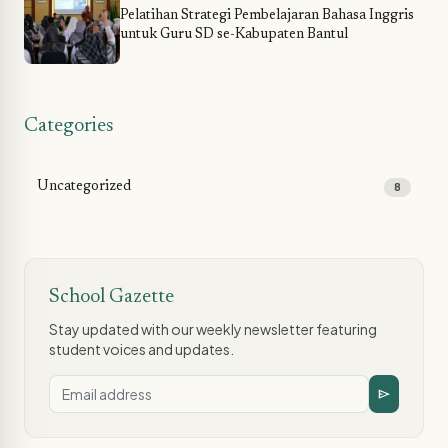
Pelatihan Strategi Pembelajaran Bahasa Inggris
untuk Guru SD se-Kabupaten Bantul
Categories
Uncategorized
8
School Gazette
Stay updated with our weekly newsletter featuring
student voices and updates.
send