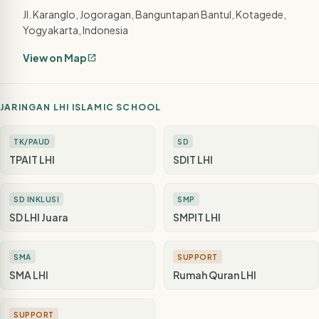
Jl. Karanglo, Jogoragan, Banguntapan Bantul, Kotagede,
Yogyakarta, Indonesia
View on Map
open_in_new
JARINGAN LHI ISLAMIC SCHOOL
TK/PAUD
SD
TPAIT LHI
SDIT LHI
SD INKLUSI
SMP
SD LHI Juara
SMPIT LHI
SMA
SUPPORT
SMA LHI
Rumah Quran LHI
SUPPORT