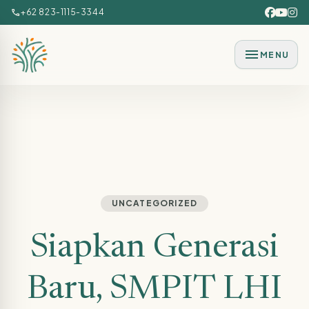
Lewati ke konten utama
call
+62 823-1115-3344
menu
MENU
UNCATEGORIZED
Siapkan Generasi
Baru, SMPIT LHI