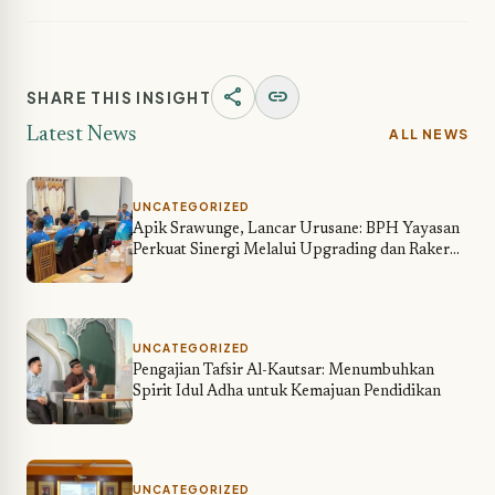
share
link
SHARE THIS INSIGHT
Latest News
ALL NEWS
UNCATEGORIZED
Apik Srawunge, Lancar Urusane: BPH Yayasan
Perkuat Sinergi Melalui Upgrading dan Raker
Karyawan Sekolah IT LHI
UNCATEGORIZED
Pengajian Tafsir Al-Kautsar: Menumbuhkan
Spirit Idul Adha untuk Kemajuan Pendidikan
UNCATEGORIZED