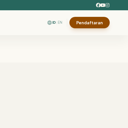
language
Pendaftaran
ID
EN
|